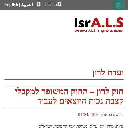
Ski
תרומות
العربية
|
English
t
conten
בית
מחקר
מענקי מחקר
מחקרים קליניים
ועדה מדעית
ועדת לרון
מערך התמיכה
שירות סוציאלי
מרפאות ALS ייעודיות
חוק לרון – החוק המשופר למקבלי
תכנית מאובחנים חדשים
שירות הנגשת תקשורת
קצבת נכות היוצאים לעבוד
תכנית קהילה תומכת חיים עצמאיים
התמודדות עם ילדים בצל מחלה סופנית קשה – ALS
חוברות מידע
פורסם בתאריך
01/04/2010
יעוץ בפיזיותרפיה
יעוץ בקלינאות תקשורת
מאת: מורן וייס, עו"ס, מנהלת אגף התמיכה, ישראלס