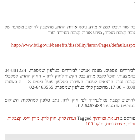
.
בקישור תוכלו למצוא מידע נוסף אודות החוק, מחשבון לחישוב משוער של
גובה קצבת הנכות, מידע אודות קצבת העידוד ועוד
http://www.btl.gov.il/benefits/disability/laron/Pages/default.aspx
לבירורים נוספים: מענה אנושי לבירורים בטלפון שמספרו: 04-881224
באמצעותו תוכל לקבל מידע בכל הקשור לחוק לרון – החוק החדש למקבלי
קצבת נכות היוצאים לעבוד. השירות בטלפון פועל בימים א – ה בשעות
8:00 – 17:00. מחשבון קולי בטלפון שמספרו: 02-6463555
לחישוב קצבת נכות/עידוד לפי חוק לרון. נתב טלפון למחלקות השיקום
בסניפים ש מספרו 02-6463488 .
פורסם ב
דע את זכויותיך
Tagged
ועדת לרון
,
חוק לרון
,
מורן וייס
,
קצבאות
נכות
,
קצבת נכות
,
תיקון 109