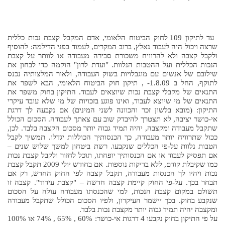
יעוץ תזונתי-דיאטנית
שימור הקול
מפגשי עמותה
שירות הסעות
שת"פ עם עמותת אלה
עד לתיקון 109 לחוק הביטוח הלאומי, אדם המקבל קצבת נכות כללית
שרצה ויכול היה לעבוד נאלץ, ברוב המקרים, לעמוד בפני הדילמה: להוסיף
מודעות
תרומות
אודות עמותת ישראלס
ולקבל קצבה ולא להרוויח משכורת סבירה מעבודה או לוותר על קצבת
חזון העמותה
חברי הוועד
צוות
הנכות הכללית ועל ההטבות הנלוות. "ועדת לרון" הוקמה כדי לבחון את
שילובם של אנשים עם מוגבלויות בשוק העבודה, ולאור המלצותיה נכנס
מהי מחלת ALS
לתוקף, החל ב 1.8.09- , תיקון חוק הביטוח הלאומי, הבא לשפר את
הבלוג
התנאים של מקבלי קצבת נכות שיוצאים לעבוד. התיקון בחוק משפר את
התנאים של מי שיוצא לעבוד, ואינו פוגע בזכויות של מי שלא עובד עיקרי
מאמרים אחרונים ומידע
חוברות מידע
עיתוני ישראלס
התיקון: (מובא בלשון זכר והכוונה לשני המינים) אם נקבעה לך דרגת
אי-כושר יציבה, לא תצטרך להיבדק שוב עם צאתך לעבודה. הסכום הכולל
טפסי תביעה לביטל"א
שתקבל מעבודה ומקצבה, יהיה תמיד גבוה יותר מסכום הקצבה בלבד. לכן,
ככול שתרוויח יותר מעבודה, כך הכנסותיך הכוללות יגדלו. תמשיך לקבל
קישורים
יצירת קשר
הטבות נלוות על-פי הכללים שנקבעו. רשת ביטחון למשך שלוש שנים –
אם תפסיק לעבוד או אם הכנסותיך יופחתו, תוכל לחזור ולקבל קצבת נכות
כמו שקיבלת קודם, ללא בדיקות נוספות. אם בחודש יולי 2009 תקבל קצבת
נכות ויהיו לך הכנסות מעבודה, תקבל קצבה לפי החוק החדש, רק אם
תבחר בכך. על-פי החוק קיימת קצבה חדשה – "קצבת עידוד". קצבה זו
תשולם במקום קצבת הנכות, למי שהכנסתו מעבודה עולה על הסכום
שנקבע בחוק. בכך יישמר העיקרון, ולפיו הסכום הכולל שתקבל מעבודה
ומקצבה יהיה תמיד גבוה יותר מקצבת נכות בלבד.
על פי התיקון בחוק נקבעו 4 דרגות אי-כושר: 60% , 65% , 74% או 100%