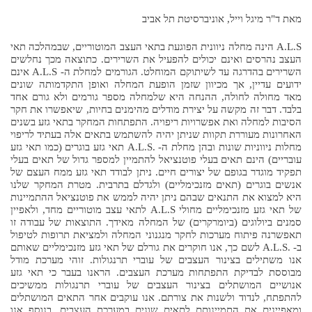
יעוץ תזונתי-דיאטנית
שימור הקול
מפגשי עמותה
מאת ד"ר מיגל וייל, אוניברסיטת תל אביב
שירות הסעות
שת"פ עם עמותת אלה
A.L.S הינה מחלה ניוונית הפוגעת בתאי העצב המוטוריים, שבמהלכה תאי
העצב נהרסים ואינם יכולים להפעיל את השרירים. כתוצאה מכך נחלשים
מודעות
תרומות
אודות עמותת ישראלס
השרירים בהדרגה עד לשיתוקם המוחלט. הגורמים למחלת ה- A.L.S אינם
ידועים עדיין, אך מכיוון שזמן הופעת המחלה ואופן התקדמותה שונים
חזון העמותה
חברי הוועד
צוות
מאד מחולה לחולה, ההנחה היא שלמחלה מספר גורמים ולא גורם אחד
בלבד. דבר זה מקשה על יצירת מודלים מהימנים בחיות, שיאפשרו את חקר
מהי מחלת ALS
הסיבות למחלה ואת אפשרויות ריפויה. התפתחות המחקר בתאי גזע בשנים
הבלוג
האחרונות מעוררת תקוות שניתן יהיה להשתמש בתאים אלה בעתיד לריפוי
מאמרים אחרונים ומידע
חוברות מידע
עיתוני ישראלס
מחלות ניווניות שונות ובהן מחלת ה- .A.L.S תאי גזע בוגרים (כמו תאי גזע
עובריים) הינם תאים בעלי פוטנציאל להתמיין למספר גדול של תאים בעלי
טפסי תביעה לביטל"א
תפקיד מוגדר בגופם של יצורים חיים. ניתן לבודד תאי גזע ממח העצם של
אנשים בוגרים (תאים מזנכימליים) ולגדלם בתרבית. מטרת המחקר שלנו
קישורים
יצירת קשר
היא למצוא את התנאים שבהם ניתן יהיה לממש את פוטנציאל ההתמיינות
של תאי גזע מזנכימליים מחולי A.L.S לתאי עצב מוטוריים מחד, ולאפיין
סמנים ביולוגים (ביומרקרים) של המחלה מאידך. התוצאות של עבודה זו
תאפשרנה פיתוח מערכות לחקר מנגנוני המחלה ולמציאת תרופות לטיפול
ב- .A.L.S לשם כך, אנו חוקרים את גורלם של תאי גזע מזנכימליים שאותם
אנו משתילים בצינור העצבים של עוברי תרנגולות. זוהי מערכת מודל
מבוססת לבדיקת התפתחות מערכת העצבים. הראנו בעבר כי תאי גזע
אנושיים המושתלים בצינור העצבים של עוברי תרנגולות ממשיכים
להתפתח, לנדוד ולשנות את צורתם. אנו עוקבים אחר התאים המושתלים
ומאפיינים את התמיינותם לתאים שונים במערכת העצבים. בנוסף אנו