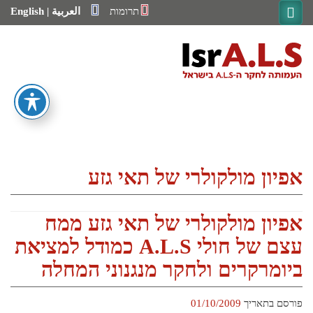
Ski
תרומות
العربية
|
English
t
conten
בית
מחקר
מענקי מחקר
מחקרים קליניים
ועדה מדעית
אפיון מולקולרי של תאי גזע
מערך התמיכה
שירות סוציאלי
מרפאות ALS ייעודיות
אפיון מולקולרי של תאי גזע ממח
תכנית מאובחנים חדשים
שירות הנגשת תקשורת
עצם של חולי A.L.S כמודל למציאת
תכנית קהילה תומכת חיים עצמאיים
ביומרקרים ולחקר מנגנוני המחלה
התמודדות עם ילדים בצל מחלה סופנית קשה – ALS
חוברות מידע
יעוץ בפיזיותרפיה
יעוץ בקלינאות תקשורת
פורסם בתאריך
01/10/2009