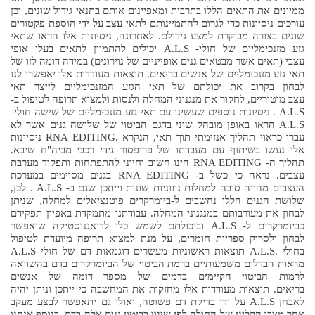
ממיינים את התאים הללו בתרבית ומאפיינים אותם בתנאי גידול שונים, וכן
עורכים ניסיונות כדי לגרום להתמיינותם לתאי עצב על ידי הוספת פקטורים
שונים בצורה מבוקרת למצע גידולם. לאחרונה, ניסיונות אלו הראו שתאי
גזע מזנכימליים של חולי- A.L.S יכולים להתמיין לתאים בעלי אופי
עצבי (תאים אשר מבטאים גנים אופייניים של נוירונים) במידה דומה לזו של
תאי גזע מזנכימליים של אנשים בריאים. תוצאות מעודדות אלו יאפשרו לנו
לבחון בקרוב את יכולתם של תאי הגזע המזנכימליים לייצר תאי
עצב מוטוריים, לחקור את מנגנוני המחלה ולנסות ולמצוא תרופה לטיפול ב-
A.L.S . ניסיונות נוספים שעשינו עם תאי גזע מזנכימליים של שישה חולי-
A.L.S הראו באופן מובהק שוני בדגם הביטוי של שלושה גנים אשר לא
עברו כראוי תהליך אנזימתי תוך תאי, הנקרא .RNA EDITING ניסיונות
אלו נעשו בשיתוף עם מעבדתו של פרופסור גידי רכבי מביה"ח שיבא.
תהליך ה- RNA EDITING הינו חשוב וחיוני להתפתחות ותפקוד מערבת
עצבים. נראה כי כשל ב- RNA EDITING בגנים מסוימים במערכת
העצבים מהווה סיבה למחלות ניווניות שונות וייתכן שגם ב- A.L.S . לכן,
שלושת הגנים הללו נחשבים ל-ביומרקרים פוטנציאלים למחלה, שניתן
לבחון את מעורבותם במנגנוני המחלה. עבודתנו מתמקדת באפיון תפקידם
כביומרקרים ל- A.L.S וביכולתם לשמש כלי לדיאגנוסטיקה שיאפשר
לבחון ולסרוק ספריות חומרים, על מנת למצוא תרופה מיועדת לטיפול
בחולי .A.L.S תוצאות ראשוניות מעשרים דוגמאות דם של חולי A.L.S
מראות הבדלים משמעותיים ברמת הביטוי של הביומרקרים בדם בהשוואה
לרמות הביטוי הקיימים בדמים של מספר דומה של אנשים
בריאים. תוצאות מעודדות אלו מחזקות את המחשבה כי ייתכן וניתן יהיה
לאבחן A.L.S על ידי בדיקת דם פשוטה, ואולי גם יתאפשר לבצע מעקב
אחר מצבו הקליני של החולה לפי שינוי בביטוי גנים אלה בדם. בנוסף אנחנו