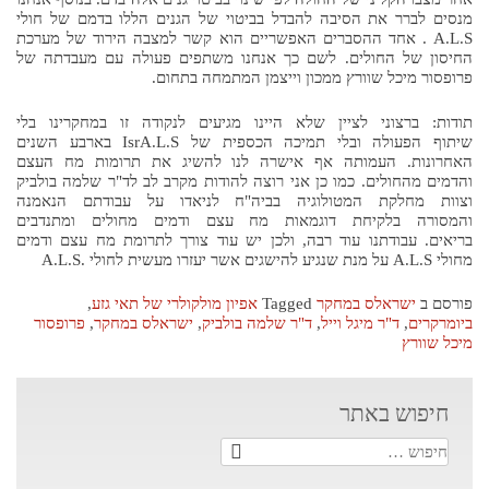
מנסים לברר את הסיבה להבדל בביטוי של הגנים הללו בדמם של חולי
A.L.S . אחד ההסברים האפשריים הוא קשר למצבה הירוד של מערכת
החיסון של החולים. לשם כך אנחנו משתפים פעולה עם מעבדתה של
פרופסור מיכל שוורץ ממכון וייצמן המתמחה בתחום.
תודות: ברצוני לציין שלא היינו מגיעים לנקודה זו במחקרינו בלי
שיתוף הפעולה ובלי תמיכה הכספית של IsrA.L.S בארבע השנים
האחרונות. העמותה אף אישרה לנו להשיג את תרומות מח העצם
והדמים מהחולים. כמו כן אני רוצה להודות מקרב לב לד"ר שלמה בולביק
וצוות מחלקת המטולוגיה בביה"ח לניאדו על עבודתם הנאמנה
והמסורה בלקיחת דוגמאות מח עצם ודמים מחולים ומתנדבים
בריאים. עבודתנו עוד רבה, ולכן יש עוד צורך לתרומת מח עצם ודמים
מחולי A.L.S על מנת שנגיע להישגים אשר יעזרו מעשית לחולי .A.L.S
פורסם ב
ישראלס במחקר
Tagged
אפיון מולקולרי של תאי גזע
,
ביומרקרים
,
ד"ר מיגל וייל
,
ד"ר שלמה בולביק
,
ישראלס במחקר
,
פרופסור
מיכל שוורץ
חיפוש באתר
חיפוש: