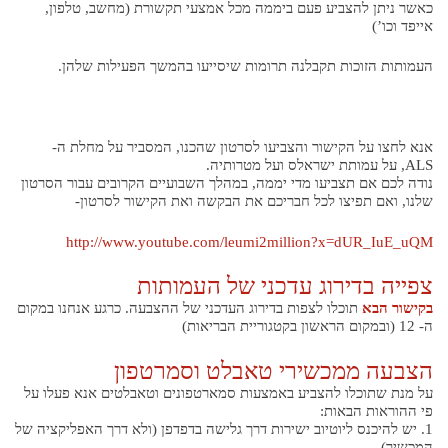
כאשר ניתן להצביע פעם ביממה מכל אמצעי תקשורת (מחשב, טלפון,
אייפד וכו’)
העמותות הזוכות תקבלנה תרומות שיסייעו בהמשך הפעילות שלהן.
אנא לחצו על הקישור והצביעו לסרטון שהכנו, המסביר על מחלת ה-
ALS, על עמותת ישראלס ועל מטרותיה.
נודה לכם אם תצביעו מדי יממה, במהלך השבועיים הקרובים עבור הסרטון
שלנו, ואם תפיצו לכל חבריכם את הבקשה ואת הקישור לסרטון-
http://www.youtube.com/leumi2million?x=dUR_IuE_uQM
צפייה בדירוג עדכני של העמותות
בקישור הבא
תוכלו לצפות בדירוג העדכני של ההצבעה. כרגע אנחנו במקום
ה- 12 (ובמקום הראשון בקטגוריית הבריאות)
הצבעה ממכשירי טאבלט וסמרטפון
על מנת שתוכלו להצביע באמצעות סמארטפונים וטאבלטים אנא פעלו על
פי ההוראות הבאות:
1. יש להיכנס ליוטיוב ישירות דרך גלישה בדפדפן (ולא דרך האפליקציה של
המכשיר).