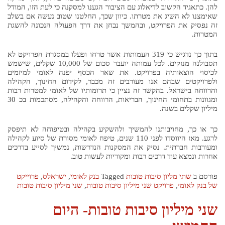
להן. כתאגיד הקשוב לדיאלוג עם הציבור הגענו למסקנה כי לעת הזו, המודל
שאימצנו לא השיג את מטרתו. כיוון שכך, החלטנו שטוב נעשה אם בשלב
זה נפסיק את הפרויקט, ובהמשך נבחן את דרך הפעולה הנכונה להשגת
המטרות.
בתוך כך נדגיש כי 319 העמותות אשר טרחו ופעלו במסגרת הפרויקט לא
תסבולנה מנזקים. לכל עמותה יועבר סכום של 10,000 שקלים, שישמש
לכיסוי הוצאותיה בפרויקט. את שאר הכסף יפנה לאומי למיזמים
ולפרויקטים שבהם אנו מעורבים זה מכבר, לקידום החינוך, הקהילה
והרווחה בישראל. בהקשר זה נציין כי תרומותיו של לאומי למטרות רבות
ומגוונות בתחומי החינוך, הבריאות, הרווחה והקהילה, מסתכמות בכ 30
מיליון שקלים בשנה.
כך או כך, מחויבותנו להמשיך ולהשקיע בקהילה ובטיפוחה לא תיפסק
לרגע. מאז היווסדו לפני 110 שנים, טיפח לאומי מסורת של סיוע לקהילה
ומעורבות חברתית. נסיק את המסקנות הנדרשות, נמשיך לסייע בדרכים
אחרות ונמצא עוד דרכים רבות ומקוריות לעשות טוב.
פורסם ב
שתי מליון סיבות טובות
Tagged
בנק לאומי
,
ישראלס
,
פרוייקט
של בנק לאומי
,
פרויקט שני מיליון סיבות טובות
,
שני מיליון סיבות טובות
שני מיליון סיבות טובות- היום