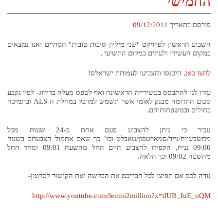
החמישי
פורסם בתאריך
09/12/2011
השבוע הראשון לפרויקט "שני מיליון סיבות טובות" הסתיים ואנו נמצאים
במקום העשירי ולעתים במקום התשיעי ,
לחצו כאן
, היכנסו והצביעו לעמותת ישראלס!
עזרו לנו להתבסס בעשירייה הראשונה ואף לטפס מעלה בדירוג- לפיו נקבע
סכום התרומה מבנק לאומי אשר תשמש למרבק במחלת ה-ALS ובתמיכה
בחולים ובמשפחותיהם.
נזכיר כי ניתן להצביע פעם אחת ב-24 שעות מכל
מחשב/נייח/נייד/סמארטפון/טאבלט וכו’ כך שאם אתמול הצבעתם בשעה
09:00 נניח, הקפידו להצביע היום החל מהשעה 09:01 ומחר החל
מהשעה 09:02 וכך הלאה.
נודה לכם אם תפיצו לכל חבריכם את הבקשה ואת הקישור לסרטון-
http://www.youtube.com/leumi2million?x=dUR_IuE_uQM