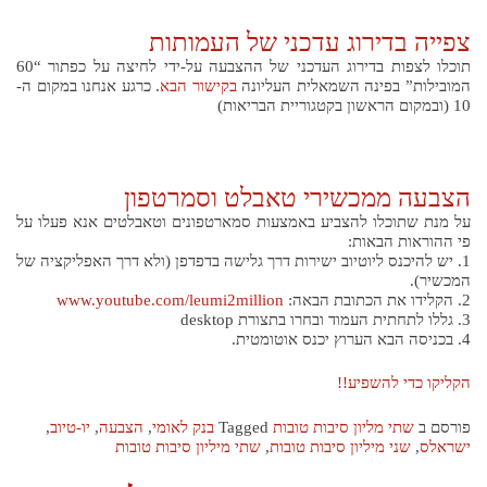
צפייה בדירוג עדכני של העמותות
תוכלו לצפות בדירוג העדכני של ההצבעה על-ידי לחיצה על כפתור “60
המובילות” בפינה השמאלית העליונה
בקישור הבא
. כרגע אנחנו במקום ה-
10 (ובמקום הראשון בקטגוריית הבריאות)
הצבעה ממכשירי טאבלט וסמרטפון
על מנת שתוכלו להצביע באמצעות סמארטפונים וטאבלטים אנא פעלו על
פי ההוראות הבאות:
1. יש להיכנס ליוטיוב ישירות דרך גלישה בדפדפן (ולא דרך האפליקציה של
המכשיר).
2. הקלידו את הכתובת הבאה:
www.youtube.com/leumi2million
3. גללו לתחתית העמוד ובחרו בתצורת desktop
4. בכניסה הבא הערוץ יכנס אוטומטית.
הקליקו כדי להשפיע!!
פורסם ב
שתי מליון סיבות טובות
Tagged
בנק לאומי
,
הצבעה
,
יו-טיוב
,
ישראלס
,
שני מיליון סיבות טובות
,
שתי מיליון סיבות טובות