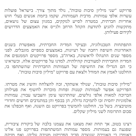
יעוץ תזונתי-דיאטנית
שימור הקול
מפגשי עמותה
פרויקט "שני מיליון סיבות טובות", נולד מתוך צורך. בישראל פועלות
עשרות אלפי עמותות. מרבית העמותות, שקמו ביזמת אנשים בעלי חוש
שירות הסעות
שת"פ עם עמותת אלה
אחריות חברתית, במטרה לסייע לנזקקים, במגוון עצום של נושאים,
מתקשות להגיע לתודעת הקהל הרחב ולגייס את האמצעים הדרושים
מודעות
תרומות
אודות עמותת ישראלס
לקידום פעילותן.
חזון העמותה
חברי הוועד
צוות
התפתחות הטכנולוגיה, ובעיקר המדיה החברתית, מאפשרת בשנים
מהי מחלת ALS
האחרונות חשיפה רחבה של רעיונות, באמצעים כספיים מוגבלים. לפני
הבלוג
מספר שנים התנהלו לראשונה, בארה"ב, מספר פרויקטים הממנפים את
המדיה החברתית למעורבות קהילתית. למדנו על פרויקטים אלה, וכשראינו
מאמרים אחרונים ומידע
חוברות מידע
עיתוני ישראלס
כי הם הגדילו את החשיפה של העמותות החברתיות שהשתתפו בו,
החלטנו לאמץ את המודל ולצאת עם פרויקט "מיליון סיבות טובות".
טפסי תביעה לביטל"א
"מיליון סיבות טובות", שנולד אשתקד, זכה להצלחה והשיג את מטרתו.
קישורים
יצירת קשר
הפרויקט אפשר לעמותות קטנות ופחות מוכרות לחשוף את פעילותן
הברוכה למאות אלפי גולשים, שהתרגשו עימן והצביעו עבורן. עמותות
אלמוניות יחסית זכו לתמיכה גדולה, הן בכסף והן במתנדבים חדשים וחדורי
מוטיבציה. בשל כך, החלטנו להמשיך בפרויקט גם השנה, ואף הכפלנו את
סכום התרומה לשני מיליון שקלים.
רצינו בטוב, אך תחת זאת מצאנו את עצמנו בלבה של ביקורת ציבורית,
שפגעה גם בעמותות. מספר עמותות המשתתפות בפרויקט פנו אלינו
באומרן כי האווירה שנוצרה סביב הפרויקט מעיבה עליהן, ואף מזיקה