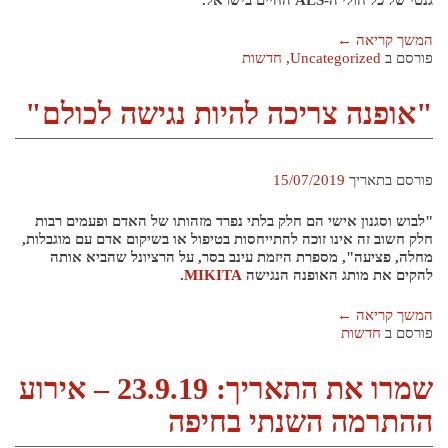
יעוץ תזונתי-דיאטנית
שימור הקול
מפגשי עמותה
המשך קריאה
←
פורסם ב
Uncategorized
,
חדשות
שירות הסעות
שת"פ עם עמותת אלה
מודעות
תרומות
אודות עמותת ישראלס
"אופנה צריכה להיות נגישה לכולם"
חזון העמותה
חברי הוועד
צוות
מהי מחלת ALS
הבלוג
פורסם בתאריך
15/07/2019
מאמרים אחרונים ומידע
חוברות מידע
עיתוני ישראלס
"לבוש וסגנון אישי הם חלק בלתי נפרד מזהותו של האדם ופעמים רבות
חלק חשוב זה אינו זוכה להתייחסות בטיפול או בשיקום אדם עם מוגבלות,
טפסי תביעה לביטל"א
מחלה, פציעה", מספרת היזמת עינב בסר, על הרציונל שהביא אותה
להקים את מותג האופנה הנגישה
MIKITA
.
קישורים
יצירת קשר
המשך קריאה
←
פורסם ב
חדשות
שמרו את התאריך: 23.9.19 – אירוע
ההתרמה השנתי בחיפה