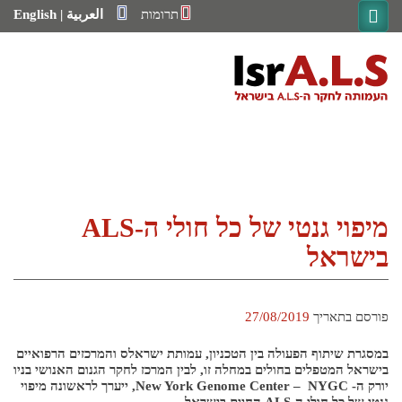
Ski
תרומות
العربية
|
English
t
conten
בית
מחקר
מענקי מחקר
מחקרים קליניים
ועדה מדעית
מיפוי גנטי של כל חולי ה-ALS
מערך התמיכה
בישראל
שירות סוציאלי
מרפאות ALS ייעודיות
תכנית מאובחנים חדשים
שירות הנגשת תקשורת
פורסם בתאריך
27/08/2019
תכנית קהילה תומכת חיים עצמאיים
במסגרת שיתוף הפעולה בין הטכניון, עמותת ישראלס והמרכזים הרפואיים
התמודדות עם ילדים בצל מחלה סופנית קשה – ALS
חוברות מידע
בישראל המטפלים בחולים במחלה זו, לבין המרכז לחקר הגנום האנושי בניו
יורק ה- New York Genome Center – NYGC, ייערך לראשונה מיפוי
יעוץ בפיזיותרפיה
יעוץ בקלינאות תקשורת
גנטי של כל חולי ה-ALS החיים בישראל.