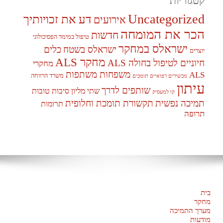
קטגוריות
Uncategorized
דע את זכויותיך
אירועים
הכר את המומחה
חדשות
טיפול במימד הפסיכולוגי
ישראלס במחקר
ישראלס בשטח
כלים
יוצרים
מחקר ALS
חיוניים לטיפול בחולה ALS
מחקרי
משפחות משתפות
ALS
משרד הרווחה
מכשירים רפואיים תומכים
עיתון
שותפים לדרך
שתי מליון סיבות טובות
קו למעסיק
תמיכה נפשית
תקשורת תומכת וחלופית
תרומות
תרופה
בית
מחקר
מערך התמיכה
מודעות