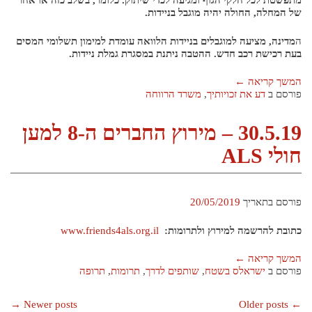
מתפשטת לכל חלקי הגוף ומגיעה לכדי שיתוק. כלומר, בשלב כזה או אחר
של המחלה, החולה יהיה מוגבל בניידות.
ה
מדינה, מציעה למוגבלים בניידות הלוואה עומדת למימון תשלומי המסים
בעת רכישת רכב חדש. ההטבה ניתנת במסגרת גמלת ניידות.
המשך קריאה
←
פורסם ב
דע את זכויותיך
,
משרד הרווחה
30.5.19 – מירוץ החברים ה-8 למען
חולי ALS
פורסם בתאריך
20/05/2019
כתובת להרשמה למירוץ ולתרומות:
www.friends4als.org.il
המשך קריאה
←
פורסם ב
ישראלס בשטח
,
שותפים לדרך
,
תרומות
,
תרופה
Posts
→
Newer posts
Older posts
←